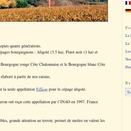
Pa
Le
Le 
depuis quatre générations.
Les
cépages bourguignons : Aligoté (3.5 ha), Pinot noir (1 ha) et
Nou
 le Bourgogne rouge Côte Chalonnaise et le Bourgogne blanc Côte
Pri
aboré à partir de nos raisins.
Re
 la seule appellation
Village
pour le cépage aligoté.
zeron ont reçu cette appellation par l’INAO en 1997. France
bles, grande attention au terroir, permet de mettre en valeur les