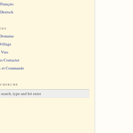
Français
Deutsch
ges
 Domaine
Village
 Vins
s Contacter
x et Commande
cherche